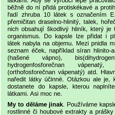
látkami. Aby se výrobci lépe pracoval
běžně do ní přidá protiskékavé a protih
řadí zhruba 10 látek s označením E.
přemičitan draselno-hlinitý, talek, hoř
nich obsahují škodlivý hliník, který je 
organismus. Do kapsle lze přidat i p
látek nabyla na objemu. Mezi pnidla m
seznam éček, například síran hlinito-
(hašené vápno), bis(dihydrogenf
hydrogenfosforečnan vápenatý,
(orthofosforečnan vápenatý) atd. Hlav
naředit látky účinné. Otázkou ale je, 
dostanete do kapsle, kterou naplníte
látkami. Asi moc ne.
My to děláme jinak
. Používáme kapsl
rostlinné či houbové extrakty a prášky