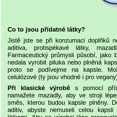
Co to jsou přídatné látky?
Jistě jste se při konzumaci doplňků n
aditiva, protispékavé látky, mazadl
Farmaceutický průmysli působí, jako b
nedala vyrobit piluka nebo plněná kapsl
proto se podívejme na kapsle. Mo
celulózové (ty jsou vhodné i pro vegany
Při klasické výrobě
s pomocí přída
namažete mazadly, aby ve stroji lép
směs, kterou budou kapsle plněny. Do
aditiv, abyste nemuseli celou kapsli 