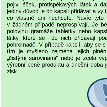
pojiv
,
éček, protispékavých látek a da
jediný důvod je do kapslí přidávat a vy 
co vlastně ani nechcete
.
Navíc tyto 
v žádném případě neprospívají. Je bě
polovinu gramáže tabletky nebo kapsle
látky, které se do nich přidávají po
pohromadě. V případě kapslí
,
aby se s 
tím je myšleno zejména jejich plnění
„čistými surovinami“ nebo je zcela vyp
výrobní ceně produktu a dnešní doba j
zisk.