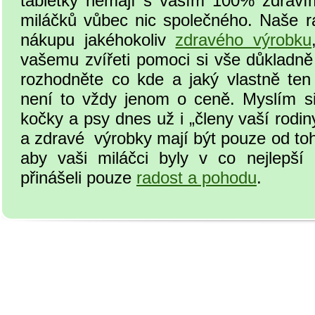
tabletky nemají s vaším 100% zdraví
miláčků vůbec nic společného. Naše r
nákupu jakéhokoliv
zdravého výrobku
vašemu zvířeti pomoci si vše důkladně
rozhodněte co kde a jaký vlastně ten 
není to vždy jenom o ceně. Myslím si
kočky a psy dnes už i „členy vaší rodin
a zdravé výrobky mají být pouze od toh
aby vaši miláčci byly v co nejlepš
přinášeli pouze
radost a pohodu
.