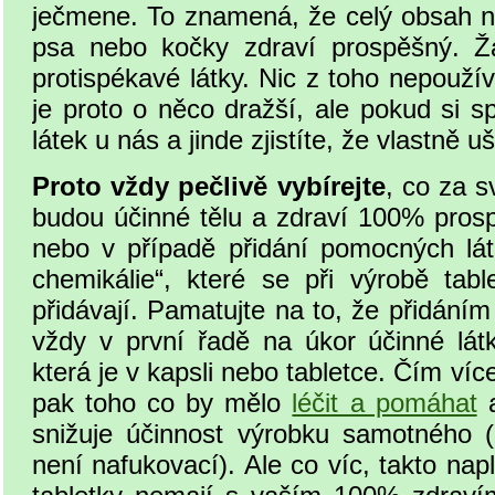
ječmene. To znamená, že celý obsah na
psa nebo kočky zdraví prospěšný. Žá
protispékavé látky. Nic z toho nepouží
je proto o něco dražší, ale pokud si s
látek u nás a jinde zjistíte, že vlastně u
Proto vždy pečlivě vybírejte
, co za s
budou účinné tělu a zdraví 100% prosp
nebo v případě přidání pomocných láte
chemikálie“, které se při výrobě tab
přidávají. Pamatujte na to, že přidání
vždy v první řadě na úkor účinné látk
která je v kapsli nebo tabletce. Čím víc
pak toho co by mělo
léčit a pomáhat
a
snižuje účinnost výrobku samotného (k
není nafukovací). Ale co víc, takto na