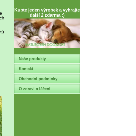
Kupte jeden výrobek a vyhrajte
 a
další 2 zdarma :)
ách
tů
Naše produkty
Kontakt
Obchodní podmínky
O zdraví a léčení