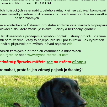
značkou Naturgreen DOG & CAT.
ch holistických veterinářů z celého světa, kteří se zabývají komplexní
dobrými výsledky osobně odzkoušené i na našich mazlíčcích a na zvířátk
našich známých.
 a kontrolované Ústavem pro státní kontrolu veterinárních bioprepará
alovací číslo, které zaručuje kvalitní, účinný a bezpečný výrobek.
let zkušeností s prodejem a výrobou doplňků stravy pro lidi. Snažíme
mu sami věříme. Vždy to nejlepší pro lidi i pro zvířátka. Jak vybrat ten
rinární přípravek pro zvířata, návod najdete
zde
.
 našich zdravých a přírodních vitamínech a minerálech
aturgren.cz
nebo
www.
mynatureproduct.com
terinární přípravky můžete
zde
na našem
eShopu
pomáhat, protože jen zdravý pejsek je štastný!