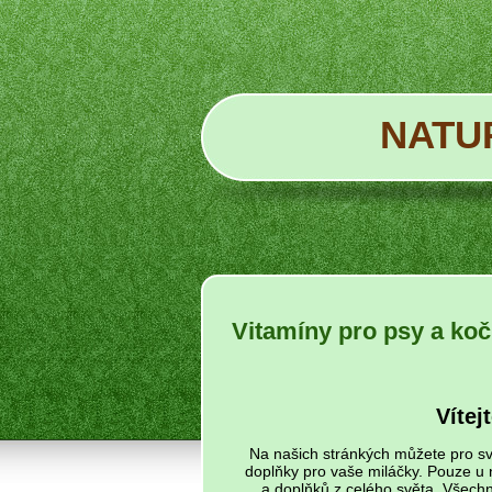
NATU
Vitamíny pro psy a ko
Vítej
Na našich stránkých můžete pro sv
doplňky pro vaše miláčky. Pouze u 
a doplňků z celého světa. Všechny