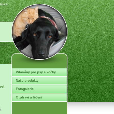
tránek
Vitamíny pro psy a kočky
Naše produkty
eet
Fotogalerie
O zdraví a léčení
í
ů