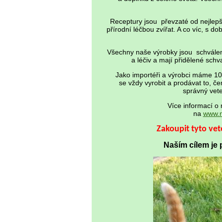
Receptury jsou převzaté od nejlepší
přírodní léčbou zvířat. A co víc, s 
Všechny naše výrobky jsou schválené
a léčiv a mají přidělené schv
Jako importéři a výrobci máme 10 
se vždy vyrobit a prodávat to, če
správný vete
Více informací o
na
www.n
Zakoupit tyto ve
Naším cílem je 