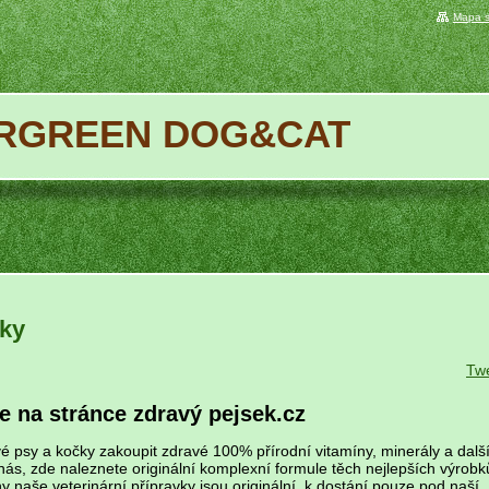
Mapa s
RGREEN DOG&CAT
čky
Tw
te na stránce zdravý pejsek.cz
é psy a kočky zakoupit zdravé 100% přírodní vitamíny, minerály a dalš
nás, zde naleznete originální komplexní formule těch nejlepších výrobk
 naše veterinární přípravky jsou originální, k dostání pouze pod naší