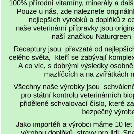
100% přírodní vitamíny, minerály a dalš
Pouze u nás, zde naleznete origináln
nejlepších výrobků a doplňků z c
naše veterinární přípravky jsou origin
naší značkou Naturgree
Receptury jsou převzaté od nejlepších
celého světa, kteří se zabývají komplexn
A co víc, s dobrými výsledky osobně
mazlíčcích a na zvířátkách 
Všechny naše výrobky jsou schválen
pro státní kontrolu veterinárních bio
přidělené schvalovací číslo, které za
bezpečný výro
Jako importéři a výrobci máme 10 let
výrobou doplňků stravy pro lidi. Sn