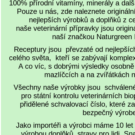
100% přírodní vitamíny, minerály a dalš
Pouze u nás, zde naleznete origináln
nejlepších výrobků a doplňků z c
naše veterinární přípravky jsou origin
naší značkou Naturgree
Receptury jsou převzaté od nejlepších
celého světa, kteří se zabývají komplexn
A co víc, s dobrými výsledky osobně
mazlíčcích a na zvířátkách 
Všechny naše výrobky jsou schválen
pro státní kontrolu veterinárních bio
přidělené schvalovací číslo, které za
bezpečný výro
Jako importéři a výrobci máme 10 let
výrobou doplňků stravy pro lidi. Sn