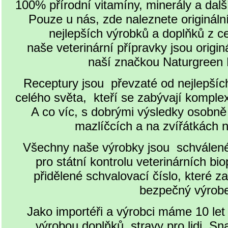
100% přírodní vitamíny, minerály a dalš
Pouze u nás, zde naleznete origináln
nejlepších výrobků a doplňků z c
naše veterinární přípravky jsou origin
naší značkou Naturgree
Receptury jsou převzaté od nejlepších
celého světa, kteří se zabývají komplexn
A co víc, s dobrými výsledky osobně
mazlíčcích a na zvířátkách 
Všechny naše výrobky jsou schválen
pro státní kontrolu veterinárních bio
přidělené schvalovací číslo, které za
bezpečný výro
Jako importéři a výrobci máme 10 let
výrobou doplňků stravy pro lidi. Sn