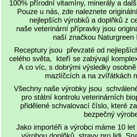
100% přírodní vitamíny, minerály a dalš
Pouze u nás, zde naleznete origináln
nejlepších výrobků a doplňků z c
naše veterinární přípravky jsou origin
naší značkou Naturgree
Receptury jsou převzaté od nejlepších
celého světa, kteří se zabývají komplexn
A co víc, s dobrými výsledky osobně
mazlíčcích a na zvířátkách 
Všechny naše výrobky jsou schválen
pro státní kontrolu veterinárních bio
přidělené schvalovací číslo, které za
bezpečný výro
Jako importéři a výrobci máme 10 let
výrobou doplňků stravy pro lidi. Sn